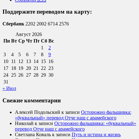
Поддержите переводом на карту:
Сбербанк
2202 2002 6714 2576
Август 2026
Пн
Вт
Ср
Чт
Пт
Сб
Вс
1
2
3
4
5
6
7
8
9
10
11
12
13
14
15
16
17
18
19
20
21
22
23
24
25
26
27
28
29
30
31
« Июл
Свежие комментарии
Алексей Подольский
к записи
Осторожно фальшивка:
«буквальный» перевод Отче наш с арамейского
Николай
к записи
Осторожно фальшивка: «буквальный»
перевод Отче наш с арамейского
Светлана Коваль
к записи
Путь и истина и жизнь