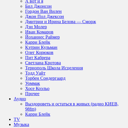
А вот и я
Бил Джонсон
Гордон Ван Вилен
Джон Пол Джексон
Дмитрии и Ирина Белова — Сморж
Дэн Молер
Иван Комаров
Йоханнес Раймер
Карри Блейк
Кэтрин Кульман
Олег Корюков
Пит Кабрера
Светлана Кротова
Тернополь Школа Исцеления
Тодд Уайт
Торбен Сондергаард
Уоммак
Хосе Коэльо
Прочее
Аудио
Выздороветь и остаться в живых (радио КИЕВ,
98fm)
Карри Блейк
TV
Музыка