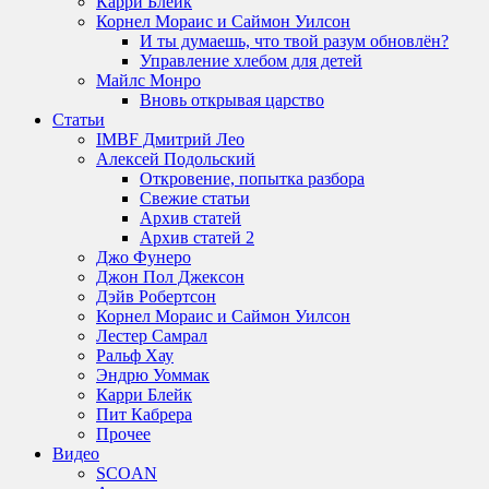
Карри Блейк
Корнел Мораис и Саймон Уилсон
И ты думаешь, что твой разум обновлён?
Управление хлебом для детей
Майлс Монро
Вновь открывая царство
Статьи
IMBF Дмитрий Лео
Алексей Подольский
Откровение, попытка разбора
Свежие статьи
Архив статей
Архив статей 2
Джо Фунеро
Джон Пол Джексон
Дэйв Робертсон
Корнел Мораис и Саймон Уилсон
Лестер Самрал
Ральф Хау
Эндрю Уоммак
Карри Блейк
Пит Кабрера
Прочее
Видео
SCOAN