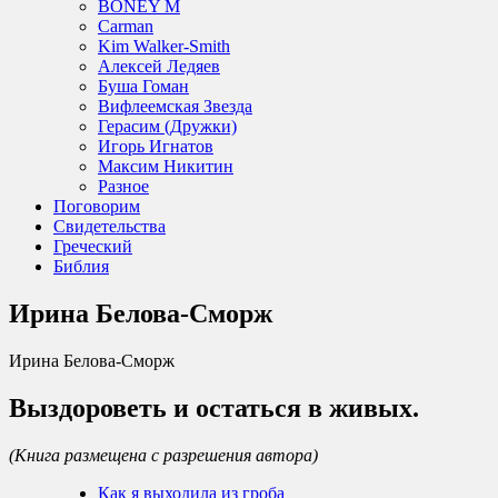
BONEY M
Carman
Kim Walker-Smith
Алексей Ледяев
Буша Гоман
Вифлеемская Звезда
Герасим (Дружки)
Игорь Игнатов
Максим Никитин
Разное
Поговорим
Свидетельства
Греческий
Библия
Ирина Белова-Сморж
Ирина Белова-Сморж
Выздороветь и остаться в живых.
(Книга размещена с разрешения автора)
Как я выходила из гроба