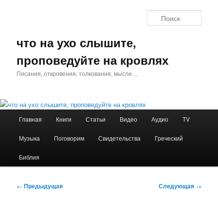
Перейти
к
Поис
основному
содержимому
что на ухо слышите,
проповедуйте на кровлях
Писания, откровения, толкования, мысли…
Главное
Главная
Книги
Статьи
Видео
Аудио
TV
меню
Музыка
Поговорим
Свидетельства
Греческий
Библия
Навигация
←
Предыдущая
Следующая
→
по
записям