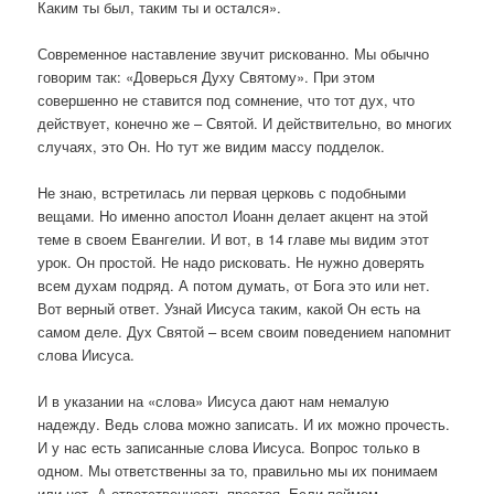
Каким ты был, таким ты и остался».
Современное наставление звучит рискованно. Мы обычно
говорим так: «Доверься Духу Святому». При этом
совершенно не ставится под сомнение, что тот дух, что
действует, конечно же – Святой. И действительно, во многих
случаях, это Он. Но тут же видим массу подделок.
Не знаю, встретилась ли первая церковь с подобными
вещами. Но именно апостол Иоанн делает акцент на этой
теме в своем Евангелии. И вот, в 14 главе мы видим этот
урок. Он простой. Не надо рисковать. Не нужно доверять
всем духам подряд. А потом думать, от Бога это или нет.
Вот верный ответ. Узнай Иисуса таким, какой Он есть на
самом деле. Дух Святой – всем своим поведением напомнит
слова Иисуса.
И в указании на «слова» Иисуса дают нам немалую
надежду. Ведь слова можно записать. И их можно прочесть.
И у нас есть записанные слова Иисуса. Вопрос только в
одном. Мы ответственны за то, правильно мы их понимаем
или нет. А ответственность простая. Если поймем