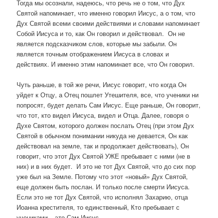
Тогда мы осознали, надеюсь, что речь не о том, что Дух
Святой напоминает, что именно говорил Иисус, а о том, что
Дух Святой всеми своими действиями и словами напоминает
Собой Иисуса и то, как Он говорил и действовал. Он не
является подсказчиком слов, которые мы забыли. Он
является точным отображением Иисуса в словах и
действиях. И именно этим напоминает все, что Он говорил.
Чуть раньше, в той же речи, Иисус говорит, что когда Он
уйдет к Отцу, а Отец пошлет Утешителя, все, что ученики ни
попросят, будет делать Сам Иисус. Еще раньше, Он говорит,
что тот, кто видел Иисуса, видел и Отца. Далее, говоря о
Духе Святом, которого должен послать Отец (при этом Дух
Святой в обычном понимании никуда не девается, Он как
действовал на земле, так и продолжает действовать), Он
говорит, что этот Дух Святой УЖЕ пребывает с ними (не в
них) и в них будет. И это не тот Дух Святой, что до сих пор
уже был на Земле. Потому что этот «новый» Дух Святой,
еще должен быть послан. И только после смерти Иисуса.
Если это не тот Дух Святой, что исполнял Захарию, отца
Иоанна крестителя, то единственный, Кто пребывает с
учениками – это Сам Иисус.