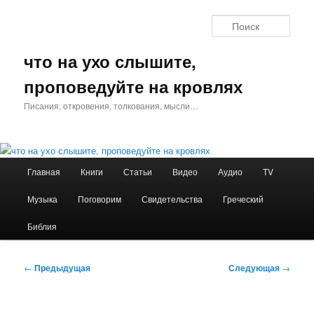
Перейти
к
Поис
основному
содержимому
что на ухо слышите,
проповедуйте на кровлях
Писания, откровения, толкования, мысли…
Главное
Главная
Книги
Статьи
Видео
Аудио
TV
меню
Музыка
Поговорим
Свидетельства
Греческий
Библия
Навигация
←
Предыдущая
Следующая
→
по
записям