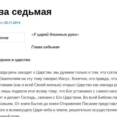
ва седьмая
ано
22.11.2014
«У царей длинные руки»
Глава седьмая
ороки и царство
гда речь заходит о Царстве, мы дума­ем только о том, что согл
ванге­лиям на эту тему говорил Иисус. Конечно, это правда, чт
овами (как и всей Своей жиз­нью) открыл Царство как никогда р
 лишь подвели итог всему тому, что Бог установил с самого нача
ит и делает Господь, связано с Его Царством. Во всей Библии го
ожьем. От книги Бытия до книги Откровения Писание представ­
кого и всемогущего Царя неба и земли, решительно осуществля
ечный план.