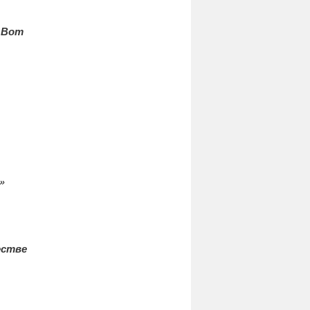
 Вот
»
естве