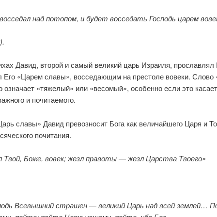
восседал над потопом, и будет воссе­дать Господь царем вове
).
ихах Давид, второй и самый великий царь Израиля, прославлял 
л Его «Царем славы», восседающим на престоле вовеки. Слово 
 означает «тяжелый» или «весомый», особенно если это касает
важного и почитаемого.
арь славы» Давид превозносит Бога как вели­чайшего Царя и То
сяческого почитания.
 Твой, Боже, вовек; жезл правоты — жезл Царства Твоего»
.
подь Всевышний страшен
—
великий Царь над всей землей… 
ему, пойте; пойте Царю нашему, пойте, ибо Бог
—