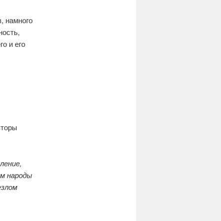
, намного
ность,
о и его
вторы
ление,
ам народы
езлом