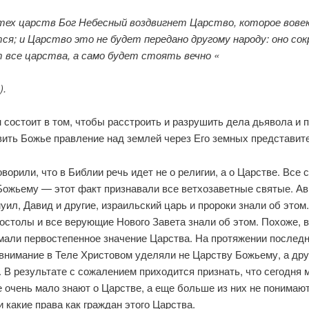
 тех царств Бог Небесный воздвигнет Царство, которое вовек
ся; и Царство это не будет передано другому наро­ду: оно со
 все царства, а само будет стоять вечно «
).
 состоит в том, чтобы расстроить и разру­шить дела дьявола и
вить Божье правление над землей через Его земных представит
ворили, что в Библии речь идет не о рели­гии, а о Царстве. Все 
Божьему — этот факт признавали все ветхозаветные святые. Ав
уил, Давид и другие, израильский царь и про­роки знали об этом
остолы и все верую­щие Нового Завета знали об этом. Похоже, в
имали первостепенное значение Царства. На протяжении последн
внимание в Теле Христовом уделяли не Царству Божьему, а дру
. В результате с сожалением приходится признать, что сегодня 
очень мало знают о Царстве, а еще больше из них не понимают
и какие права как граждан этого Царства.