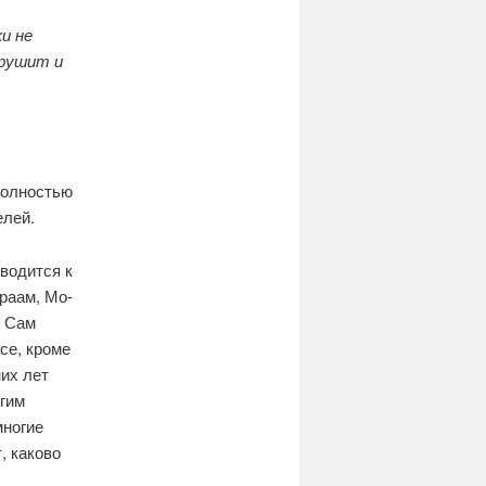
и не
крушит и
 полностью
елей.
сводится к
раам, Мо­
. Сам
се, кроме
их лет
гим
многие
, каково