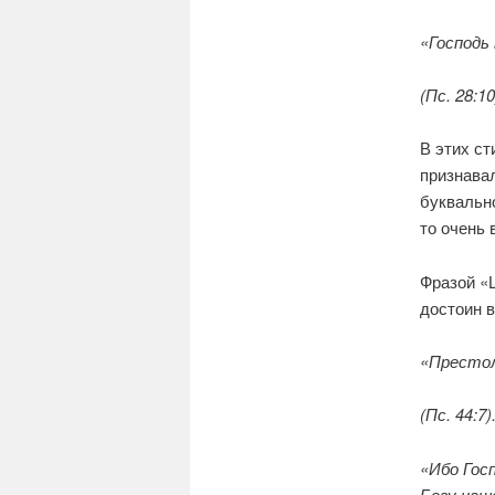
«Господь 
(Пс. 28:10
В этих ст
признава
буквально
то очень 
Фразой «Ц
достоин в
«Престол
(Пс. 44:7)
«Ибо Гос
Богу наш