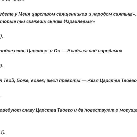
будете у Меня царством священников и народом святым».
которые ты скажешь сынам Израилевым»
).
подне есть Царство, и Он — Владыка над народами»
).
 Твой, Боже, вовек; жезл правоты — жезл Царства Твоего
.
поведуют славу Царства Твоего и да повествуют о могущ
1).