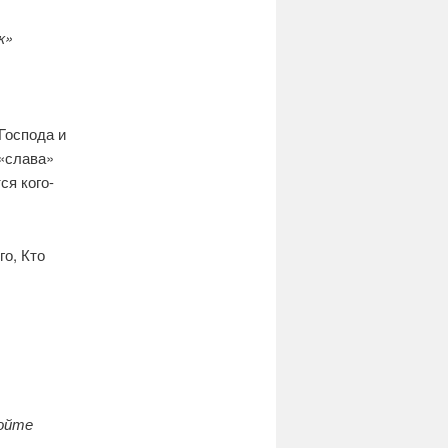
к»
Господа и
«слава»
ся кого-
го, Кто
Пойте