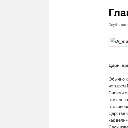
Гла
Опубликов
Цари, пр
Обычно ко
четырем Е
Своими сл
эти слова
что говор
Царстве Б
как вели
Свой изв