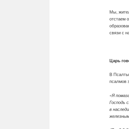
Мы, жите
отстаем о
образован
связи с 
Царь гов
В Псалтыр
псалмов з
«Я помаз
Господь с
в наследи
железным