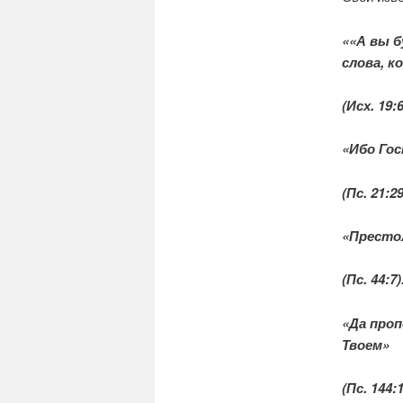
««А вы 
слова, 
(Исх. 19:6
«Ибо Гос
(Пс. 21:29
«Престол
(Пс. 44:7)
«Да про
Твоем»
(Пс. 144:1