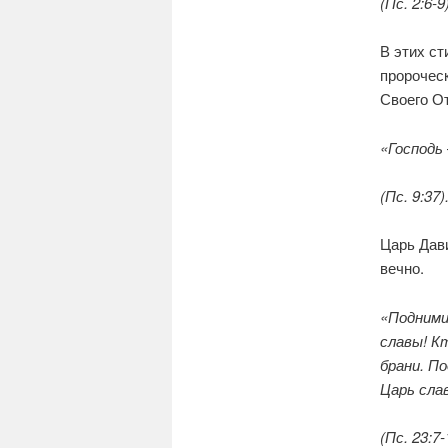
(Пс. 2:6-9)
В этих ст
пророческ
Своего О
«Господь
(Пс. 9:37)
Царь Дав
вечно.
«Поднимит
славы! К
брани. П
Царь сла
(Пс. 23:7-