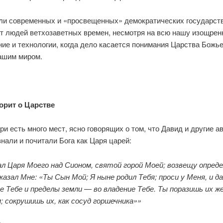
ли современных и «просвещенных» демок­ратических государств
т людей ветхо­заветных времен, несмотря на всю нашу изощрен
ие и технологии, когда дело касается понима­ния Царства Божьег
нашим миром.
орит о Царстве
и есть много мест, ясно говорящих о том, что Давид и другие а
нали и почитали Бо­га как Царя царей:
ал Царя Моего над Сионом, святой горой Моей; возвещу опреде
казал Мне: «Ты Сын Мой; Я ныне родил Тебя; проси у Меня, и д
е Тебе и пределы земли
—
во владение Тебе. Ты пора­зишь их ж
; сокрушишь их, как сосуд горшечника»»