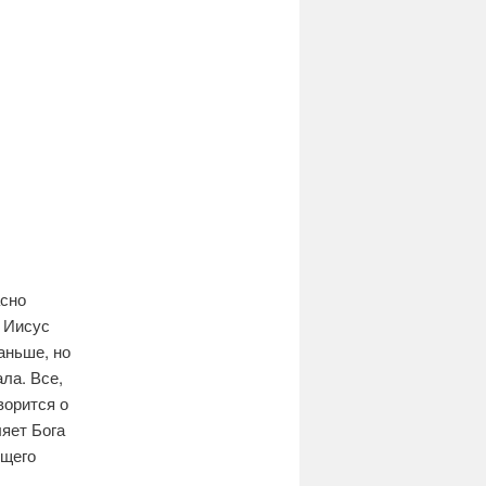
асно
о Иисус
аньше, но
ла. Все,
ворится о
ляет Бога
ющего