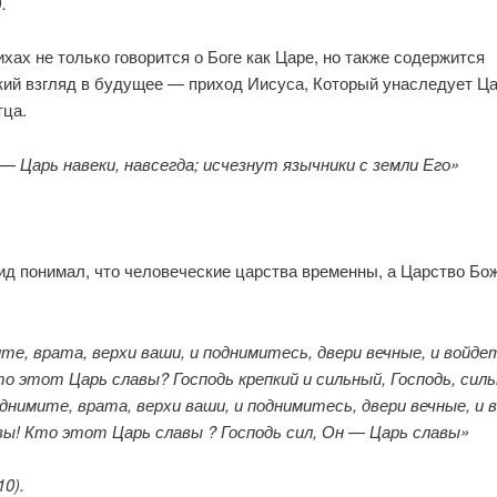
.
ихах не только говорится о Боге как Царе, но также содержится
ий взгляд в будущее — при­ход Иисуса, Который унаследует Ца
тца.
—
Царь навеки, навсегда; исчезнут язычники с земли Его»
.
ид понимал, что человеческие царства вре­менны, а Царство Бо
е, врата, верхи ваши, и подними­тесь, двери вечные, и войде
то этот Царь славы? Господь крепкий и сильный, Господь, силь
однимите, врата, верхи ваши, и поднимитесь, двери вечные, и 
вы! Кто этот Царь славы ? Господь сил, Он
—
Царь славы»
10).