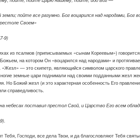
 земли; пойте все разумно. Бог воца­рился над народами, Бог в
рестоле Своем»
 7-9)
тихах из псалмов (приписываемых «сынам Кореевым») говорится
 Божьем, на котором Он «воцарился над народами» и протягивае
. «Жезл» — это скипетр, являющийся символом царского правл
Многие земные цари поднимали над своими подданными жезл же
ия. Но Божий жезл (и это характерная особенность Его правле­ни
или справедливость.
 на небесах поставил престол Свой, и Царство Его всем обла
9).
т Тебя, Господи, все дела Твои, и да благословляют Тебя святы