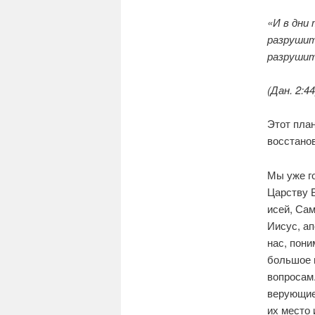
«И в дни
разрушит
разрушит
(Дан. 2:44
Этот план
восстано
Мы уже го
Царству 
исей, Сам
Иисус, ап
нас, пон
большое 
вопро­сам
верующие 
их место 