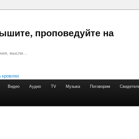
лышите, проповедуйте на
ания, мысли…
Видео
Аудио
TV
Музыка
Поговорим
Свидетел