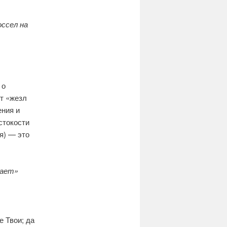
оссел на
 о
т «жезл
ения и
стокости
я) — это
дает»
е Твои; да