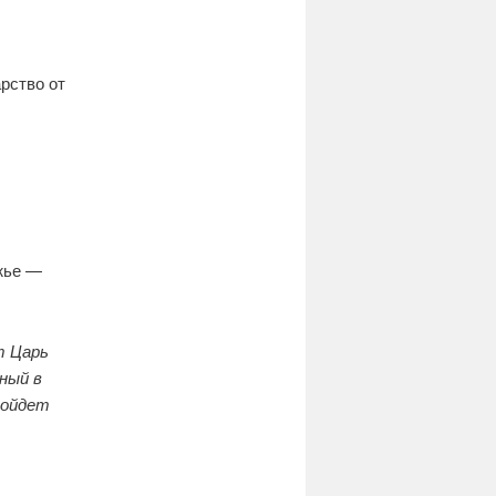
рство от
жье —
т Царь
ный в
войдет