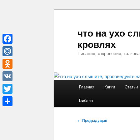
Перейти
к
основному
что на ухо с
содержимому
кровлях
Facebook
Писания, откровения, толков
Mail.Ru
Odnoklassniki
Главное
VK
Главная
Книги
Статьи
меню
Twitter
Библия
Отправить
Навигация
←
Предыдущая
по
записям