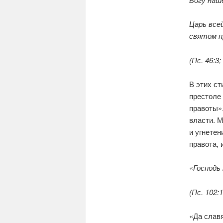
Царь всей
святом п
(Пс. 46:3;
В этих с
престоле
правоты»
власти. 
и угнетен
правота, 
«Господь
(Пс. 102:1
«Да славя