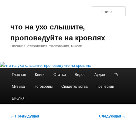
Перейти
к
Поис
основному
содержимому
что на ухо слышите,
проповедуйте на кровлях
Писания, откровения, толкования, мысли…
Главное
Главная
Книги
Статьи
Видео
Аудио
TV
меню
Музыка
Поговорим
Свидетельства
Греческий
Библия
Навигация
←
Предыдущая
Следующая
→
по
записям