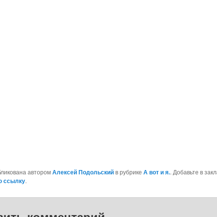
niki
бликована автором
Алексей Подольский
в рубрике
А вот и я.
. Добавьте в зак
ь
ю ссылку
.
вить комментарий