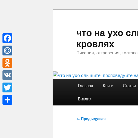
Перейти
к
основному
что на ухо с
содержимому
кровлях
Facebook
Писания, откровения, толков
Mail.Ru
Odnoklassniki
Главное
VK
Главная
Книги
Статьи
меню
Twitter
Библия
Отправить
Навигация
←
Предыдущая
по
записям