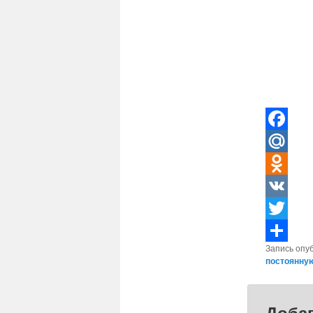
Facebook
Mail.Ru
Odnoklass
VK
Twitter
Запись опу
Отправит
постоянну
Доба