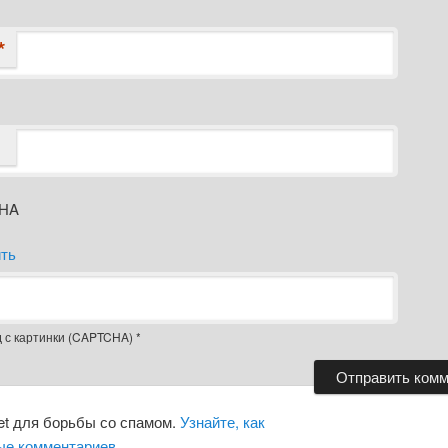
*
д с картинки (CAPTCHA)
*
et для борьбы со спамом.
Узнайте, как
ые комментариев
.