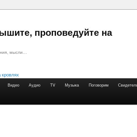
лышите, проповедуйте на
ания, мысли…
Видео
Аудио
TV
Музыка
Поговорим
Свидетел