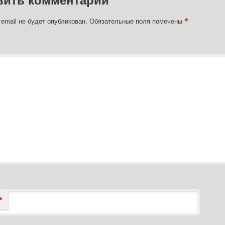
*
email не будет опубликован.
Обязательные поля помечены
*
арий
*