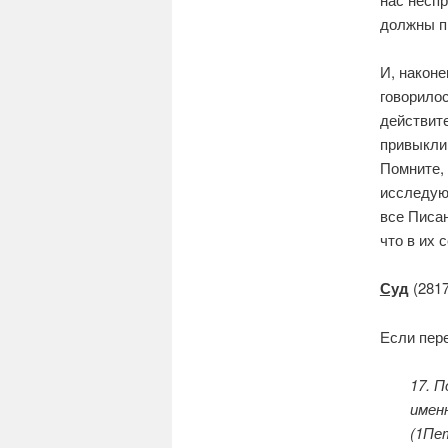
должны пр
И, наконе
говорилос
действит
привыкли 
Помните, 
исследуют
все Писан
что в их
Суд
(2817
Если пере
17. 
имен
(1Пет