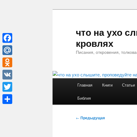
Перейти
к
основному
что на ухо с
содержимому
кровлях
Facebook
Писания, откровения, толков
Mail.Ru
Odnoklassniki
Главное
VK
Главная
Книги
Статьи
меню
Twitter
Библия
Отправить
Навигация
←
Предыдущая
по
записям