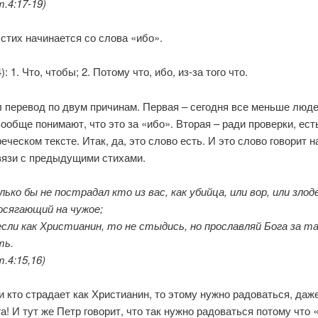
.4:17-19)
 стих начинается со слова «ибо».
): 1. Что, чтобы; 2. Потому что, ибо, из-за того что.
 перевод по двум причинам. Первая – сегодня все меньше люде
ообще понимают, что это за «ибо». Вторая – ради проверки, ест
реческом тексте. Итак, да, это слово есть. И это слово говорит н
вязи с предыдущими стихами.
лько бы не пострадал кто из вас, как убийца, или вор, или злоде
осягающий на чужое;
если как Христианин, то не стыдись, но прославляй Бога за т
ть.
.4:15,16)
и кто страдает как Христианин, то этому нужно радоваться, даж
га! И тут же Петр говорит, что так нужно радоваться потому что 