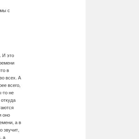
 мы с
. И это
времени
то в
во всех. А
рее всего,
к-то не
 откуда
таются
и оно
емени, а в
о звучит,
, а