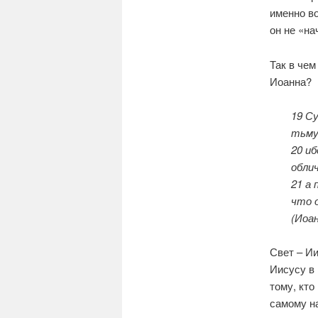
именно во
он не «на
Так в чем
Иоанна?
19 С
тьму
20 иб
облич
21 а
что о
(Иоан
Свет – Ии
Иисусу в 
тому, кто
самому на