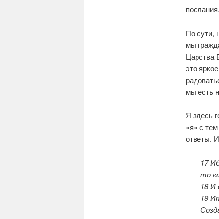
послания
По сути, 
мы гражд
Царства Б
это яркое
радоватьс
мы есть н
Я здесь г
«я» с тем
ответы. 
17 Иб
то к
18 И
19 И
Созда