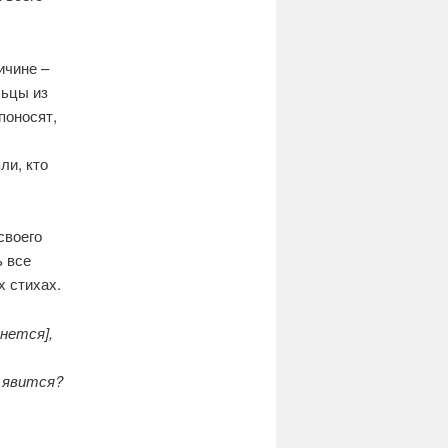
ичине –
льцы из
поносят,
ли, кто
своего
ь все
х стихах.
чнется],
е явится?