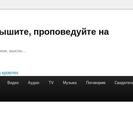
лышите, проповедуйте на
ания, мысли…
Видео
Аудио
TV
Музыка
Поговорим
Свидетел