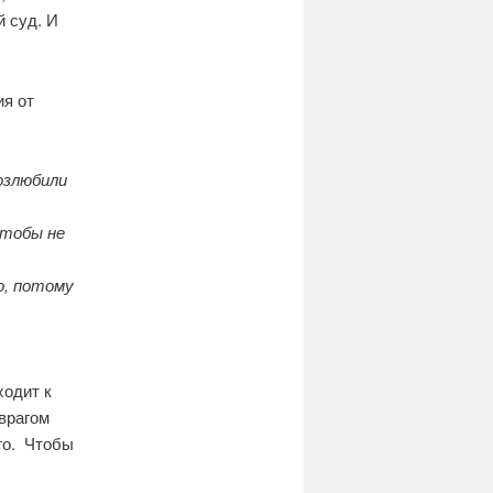
й суд. И
ия от
озлюбили
чтобы не
о, потому
ходит к
 врагом
го. Чтобы