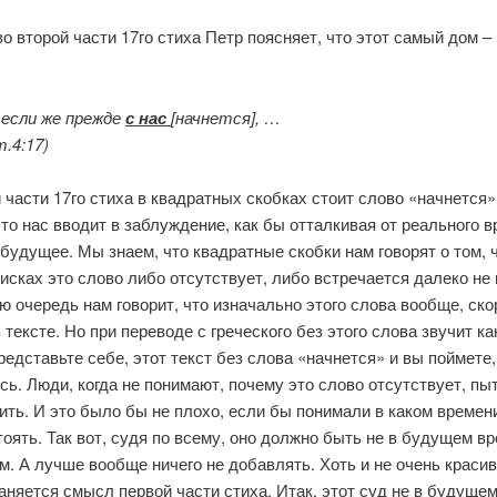
во второй части 17го стиха Петр поясняет, что этот самый дом –
 если же прежде
с нас
[начнется], …
.4:17)
 части 17го стиха в квадратных скобках стоит слово «начнется»
то нас вводит в заблуждение, как бы отталкивая от реального 
 будущее. Мы знаем, что квадратные скобки нам говорят о том, ч
исках это слово либо отсутствует, либо встречается далеко не 
ою очередь нам говорит, что изначально этого слова вообще, ско
 тексте. Но при переводе с греческого без этого слова звучит ка
редставьте себе, этот текст без слова «начнется» и вы поймете,
сь. Люди, когда не понимают, почему это слово отсутствует, пы
ить. И это было бы не плохо, если бы понимали в каком времен
оять. Так вот, судя по всему, оно должно быть не в будущем вр
. А лучше вообще ничего не добавлять. Хоть и не очень красив
аняется смысл первой части стиха. Итак, этот суд не в будущем