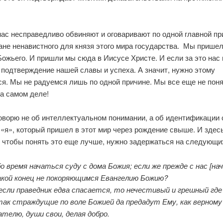
.
нас несправедливо обвиняют и оговаривают по одной главной пр
ане ненавистного для князя этого мира государства. Мы прише
ожьего. И пришли мы сюда в Иисусе Христе. И если за это нас 
 подтверждение нашей славы и успеха. А значит, нужно этому
я. Мы не радуемся лишь по одной причине. Мы все еще не поня
а самом деле!
оворю не об интеллектуальном понимании, а об идентификации 
 «я», который пришел в этот мир через рождение свыше. И здес
И чтобы понять это еще лучше, нужно задержаться на следующи
о время начаться суду с дома Божия; если же прежде с нас [на
акой конец не покоряющимся Евангелию Божию?
 если праведник едва спасается, то нечестивый и грешный гд
так страждущие по воле Божией да предадут Ему, как верному
телю, души свои, делая добро.