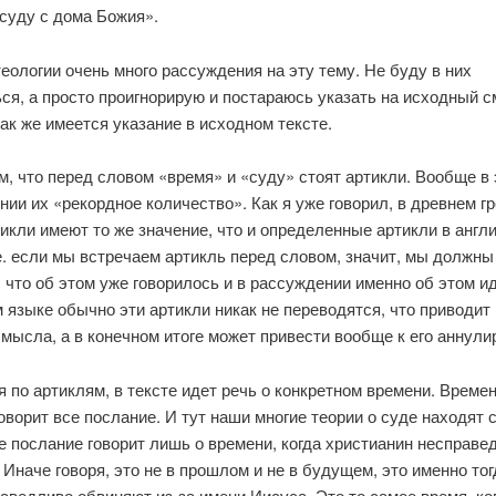
суду с дома Божия».
еологии очень много рассуждения на эту тему. Не буду в них
ся, а просто проигнорирую и постараюсь указать на исходный с
ак же имеется указание в исходном тексте.
м, что перед словом «время» и «суду» стоят артикли. Вообще в
ии их «рекордное количество». Как я уже говорил, в древнем г
икли имеют то же значение, что и определенные артикли в англ
е. если мы встречаем артикль перед словом, значит, мы должны
 что об этом уже говорилось и в рассуждении именно об этом ид
 языке обычно эти артикли никак не переводятся, что приводит 
мысла, а в конечном итоге может привести вообще к его аннули
я по артиклям, в тексте идет речь о конкретном времени. Времен
оворит все послание. И тут наши многие теории о суде находят 
е послание говорит лишь о времени, когда христианин несправе
 Иначе говоря, это не в прошлом и не в будущем, это именно тог
аведливо обвиняют из-за имени Иисуса. Это то самое время, ко