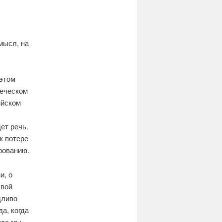
мысл, на
 этом
реческом
ийском
ет речь.
к потере
рованию.
и, о
свой
дливо
да, когда
гда мы