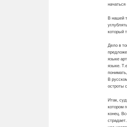
начаться 
В нашей т
углублять
который т
Дело в то
предложен
языке арт
языке. Т.
понимать,
В русском
остроты с
Итак, суд
котором г
конец. Вс
страдает.
нас неспр