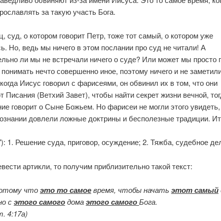
ославлять за такую участь Бога.
ц, суд, о котором говорит Петр, тоже тот самый, о котором уже
ь. Но, ведь мы ничего в этом послании про суд не читали! А
ельно ли мы не встречали ничего о суде? Или может мы просто 
понимать нечто совершенно иное, поэтому ничего и не заметил
когда Иисус говорил с фарисеями, он обвинил их в том, что они
 Писания (Ветхий Завет), чтобы найти секрет жизни вечной, тог
ие говорит о Сыне Божьем. Но фарисеи не могли этого увидеть,
 сознании довлели ложные доктрины и бесполезные традиции. И
): 1. Решение суда, приговор, осуждение; 2. Тяжба, судебное де
вести артикли, то получим приблизительно такой текст:
Потому что
это то самое
время, чтобы начать
этот самый
но с
этого самого
дома
этого самого
Бога.
. 4:17а)