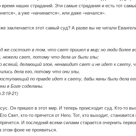
 время наших страданий. Эти самые страдания и есть тот самы
чнется», а уже «начинается», или даже «начался».
 же заключается этот самый суд? А разве вы не читали Евангел
уд же состоит в том, что свет пришел в мир; но люди более в
, нежели свет, потому что дела их были злы;
о всякий, делающий злое, ненавидит свет и не идет к свету, 
ились дела его, потому что они злы,
 поступающий по правде идет к свету, дабы явны были дела ег
ни в Боге соделаны.
.3:19-21)
сус. Он пришел в этот мир. И теперь происходит суд. Кто-то вы
Его Свет, кто-то прячется от Него. Тот, кто выходит, становится
 прячется. И последний всеми силами старается очернить перво
 этом фоне не проявиться.