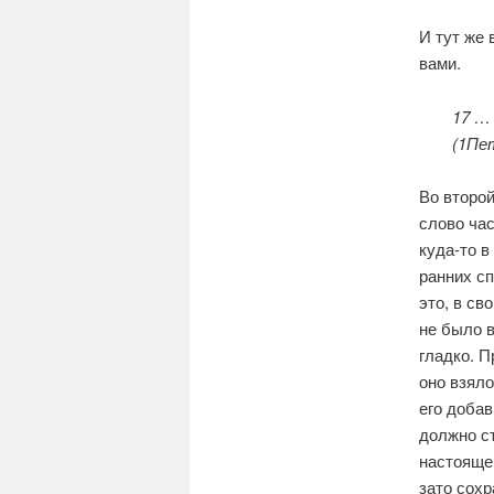
И тут же 
вами.
17 …
(1Пет
Во второй
слово час
куда-то в
ранних сп
это, в св
не было в
гладко. П
оно взяло
его добав
должно ст
настоящем
зато сохр