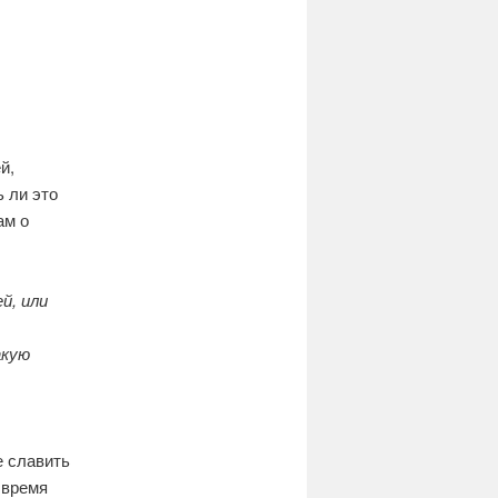
й,
ь ли это
ам о
й, или
акую
е славить
«время