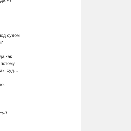
под судом
и?
да как
 потому
так, суд…
ло.
суд