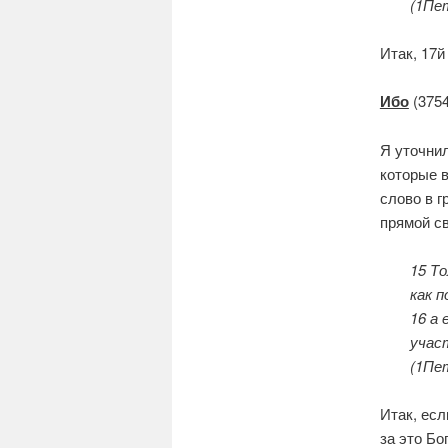
(1Пет
Итак, 17й
Ибо
(3754
Я уточнил
которые в
слово в г
прямой с
15 То
как п
16 а 
учас
(1Пет
Итак, есл
за это Бо