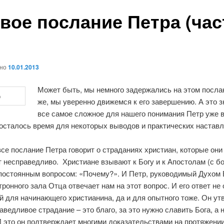
вое послание Петра (час
ано
10.01.2013
Может быть, мы немного задержались на этом послан
же, мы уверенно движемся к его завершению. А это з
все самое сложное для нашего понимания Петр уже 
осталось время для некоторых выводов и практических наставл
все послание Петра говорит о страданиях христиан, которые они
т несправедливо. Христиане взывают к Богу и к Апостолам (с 
 постоянным вопросом: «Почему?». И Петр, руководимый Духом
тронного зала Отца отвечает нам на этот вопрос. И его ответ не
 для начинающего христианина, да и для опытного тоже. Он ут
аведливое страдание – это благо, за это нужно славить Бога, а 
И это он подтверждает многими доказательствами на протяжении