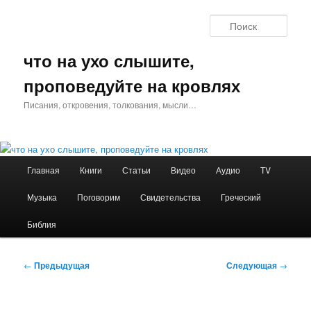
Перейти
к
Поис
основному
содержимому
что на ухо слышите,
проповедуйте на кровлях
Писания, откровения, толкования, мысли…
Главное
Главная
Книги
Статьи
Видео
Аудио
TV
меню
Музыка
Поговорим
Свидетельства
Греческий
Библия
Навигация
←
Предыдущая
Следующая
→
по
записям