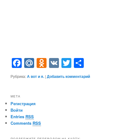
Facebook
Mail.Ru
Odnoklassniki
VK
Twitter
Отправить
Рубрика:
А вот и я.
|
Добавить комментарий
МЕТА
Регистрация
Войти
Entries
RSS
Comments
RSS
ПОДДЕРЖИТЕ ПЕРЕВОДОМ НА КАРТУ: