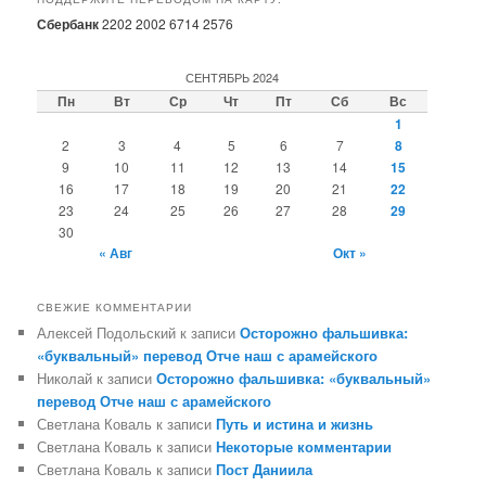
Сбербанк
2202 2002 6714 2576
СЕНТЯБРЬ 2024
Пн
Вт
Ср
Чт
Пт
Сб
Вс
1
2
3
4
5
6
7
8
9
10
11
12
13
14
15
16
17
18
19
20
21
22
23
24
25
26
27
28
29
30
« Авг
Окт »
СВЕЖИЕ КОММЕНТАРИИ
Алексей Подольский
к записи
Осторожно фальшивка:
«буквальный» перевод Отче наш с арамейского
Николай
к записи
Осторожно фальшивка: «буквальный»
перевод Отче наш с арамейского
Светлана Коваль
к записи
Путь и истина и жизнь
Светлана Коваль
к записи
Некоторые комментарии
Светлана Коваль
к записи
Пост Даниила