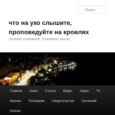
Перейти
Перейти
к
к
Поис
основному
дополнительному
содержимому
содержимому
что на ухо слышите,
проповедуйте на кровлях
Писания, откровения, толкования, мысли…
Главное
Главная
Книги
Статьи
Видео
Аудио
TV
меню
Музыка
Поговорим
Свидетельства
Греческий
Библия